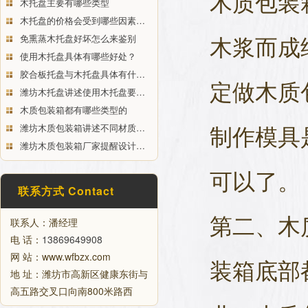
木质包装
木托盘主要有哪些类型
木托盘的价格会受到哪些因素…
木浆而成
免熏蒸木托盘好坏怎么来鉴别
使用木托盘具体有哪些好处？
胶合板托盘与木托盘具体有什…
定做木质
潍坊木托盘讲述使用木托盘要…
木质包装箱都有哪些类型的
制作模具
潍坊木质包装箱讲述不同材质…
潍坊木质包装箱厂家提醒设计…
可以了。
联系方式 Contact
第二、木
联系人：潘经理
电 话：
13869649908
网 站：www.wfbzx.com
装箱底部
地 址：潍坊市高新区健康东街与
高五路交叉口向南800米路西