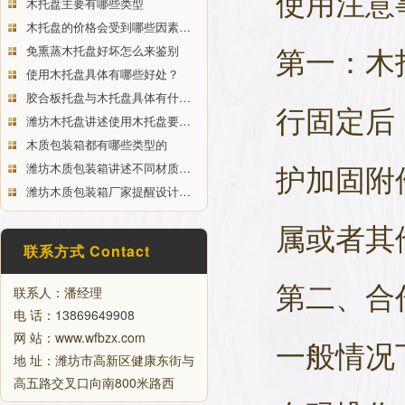
使用注意
木托盘主要有哪些类型
木托盘的价格会受到哪些因素…
第一：木
免熏蒸木托盘好坏怎么来鉴别
使用木托盘具体有哪些好处？
胶合板托盘与木托盘具体有什…
行固定后
潍坊木托盘讲述使用木托盘要…
木质包装箱都有哪些类型的
护加固附
潍坊木质包装箱讲述不同材质…
潍坊木质包装箱厂家提醒设计…
属或者其
联系方式 Contact
第二、合
联系人：潘经理
电 话：
13869649908
网 站：www.wfbzx.com
一般情况
地 址：潍坊市高新区健康东街与
高五路交叉口向南800米路西