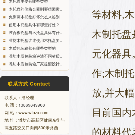
木托盘主要有哪些类型
木托盘的价格会受到哪些因素…
等材料,
免熏蒸木托盘好坏怎么来鉴别
使用木托盘具体有哪些好处？
木制托盘
胶合板托盘与木托盘具体有什…
潍坊木托盘讲述使用木托盘要…
木质包装箱都有哪些类型的
元化器具
潍坊木质包装箱讲述不同材质…
潍坊木质包装箱厂家提醒设计…
作;木制
联系方式 Contact
放,并大
联系人：潘经理
电 话：
13869649908
目前国内
网 站：www.wfbzx.com
地 址：潍坊市高新区健康东街与
的材料代
高五路交叉口向南800米路西